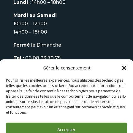
Lundi :
14h00 – 18h00
Mardi au Samedi
10h00 – 12h00
14h00 – 18h00
Fermé
le Dimanche
Tel :
06 08 93 70 75
Gérer le consentement
LES FAUTEUILS DE MASSAGE
Pour offrir les meilleures expériences, nous utilisons des technologies
telles que les cookies pour stocker et/ou accéder aux informations des
LES BAINS NORDIQUES
appareils. Le fait de consentir à ces technologies nous permettra de
traiter des données telles que le comportement de navigation ou les ID
uniques sur ce site. Le fait de ne pas consentir ou de retirer son
consentement peut avoir un effet négatif sur certaines caractéristiques
et fonctions.
Accepter