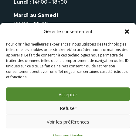
Lundi :
14h00 – 18h00
Mardi au Samedi
10h00 – 12h00
Gérer le consentement
14h00 – 18h00
Pour offrir les meilleures expériences, nous utilisons des technologies
Fermé
le Dimanche
telles que les cookies pour stocker et/ou accéder aux informations des
appareils. Le fait de consentir à ces technologies nous permettra de
Tel :
06 08 93 70 75
traiter des données telles que le comportement de navigation ou les ID
uniques sur ce site. Le fait de ne pas consentir ou de retirer son
consentement peut avoir un effet négatif sur certaines caractéristiques
LES FAUTEUILS DE MASSAGE
et fonctions.
LES BAINS NORDIQUES
Accepter
Refuser
Voir les préférences
Conception
Dismeo
| Tous droits réservés ‘Temple
Wellness’ |
Mentions Légales
|
CGV
Mentions Légales