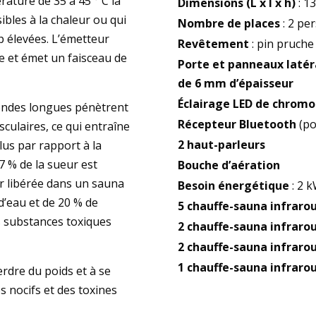
rature de 35 à 45 ° C la
Dimensions (L x l x h)
: 1
bles à la chaleur ou qui
Nombre de places
: 2 pe
p élevées. L’émetteur
Revêtement
: pin pruch
e et émet un faisceau de
Porte et panneaux latér
de 6 mm d’épaisseur
Éclairage LED de chrom
ondes longues pénètrent
Récepteur Bluetooth
(po
sculaires, ce qui entraîne
2 haut-parleurs
lus par rapport à la
 % de la sueur est
Bouche d’aération
ur libérée dans un sauna
Besoin énergétique
: 2 
d’eau et de 20 % de
5 chauffe-sauna infrar
es substances toxiques
2 chauffe-sauna infraro
2 chauffe-sauna infraro
1 chauffe-sauna infraro
erdre du poids et à se
 nocifs et des toxines