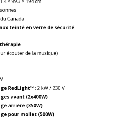
31.4 × 99.3 × 194 cm
rsonnes
e du Canada
aux teinté en verre de sécurité
othérapie
ur écouter de la musique)
kW
ouge RedLight™
: 2 kW / 230 V
uges avant (2x400W)
uge arrière (350W)
uge pour mollet (500W)