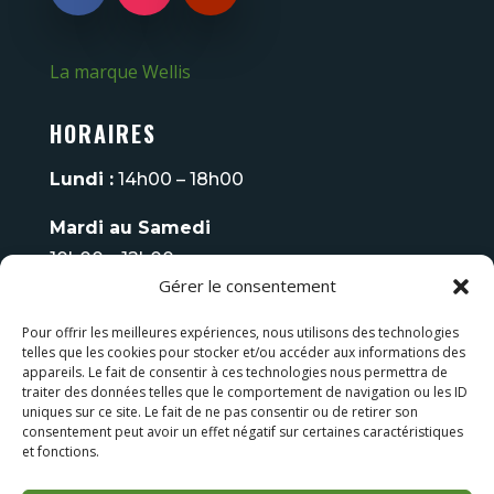
La marque Wellis
HORAIRES
Lundi :
14h00 – 18h00
Mardi au Samedi
10h00 – 12h00
Gérer le consentement
14h00 – 18h00
Pour offrir les meilleures expériences, nous utilisons des technologies
Fermé
le Dimanche
telles que les cookies pour stocker et/ou accéder aux informations des
appareils. Le fait de consentir à ces technologies nous permettra de
Tel :
06 08 93 70 75
traiter des données telles que le comportement de navigation ou les ID
uniques sur ce site. Le fait de ne pas consentir ou de retirer son
consentement peut avoir un effet négatif sur certaines caractéristiques
LES FAUTEUILS DE MASSAGE
et fonctions.