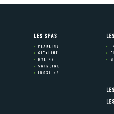
LES SPAS
LE
PEAKLINE
I
CITYLINE
F
MYLINE
M
SWIMLINE
INOXLINE
LE
LE