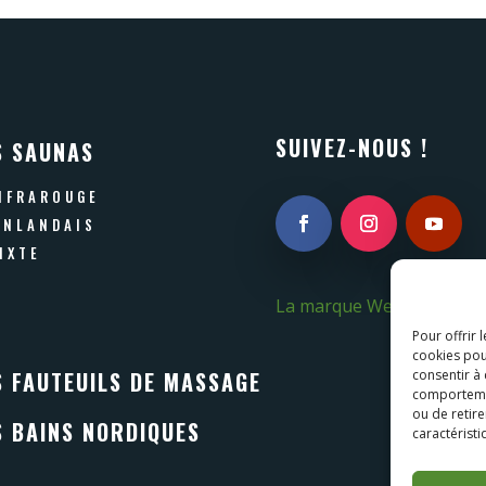
SUIVEZ-NOUS !
S SAUNAS
NFRAROUGE
INLANDAIS
IXTE
La marque Wellis
Pour offrir 
cookies pou
S FAUTEUILS DE MASSAGE
consentir à
comportement
ou de retire
S BAINS NORDIQUES
caractéristi