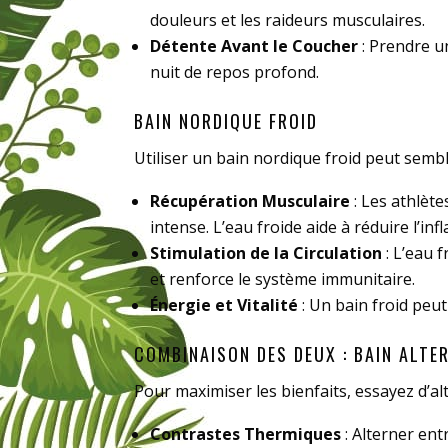
douleurs et les raideurs musculaires.
Détente Avant le Coucher
: Prendre u
nuit de repos profond.
BAIN NORDIQUE FROID
Utiliser un bain nordique froid peut sembl
Récupération Musculaire
: Les athlèt
intense. L’eau froide aide à réduire l’i
Stimulation de la Circulation
: L’eau 
et renforce le système immunitaire.
Énergie et Vitalité
: Un bain froid peut 
COMBINAISON DES DEUX : BAIN ALTE
Pour maximiser les bienfaits, essayez d’al
Contrastes Thermiques
: Alterner ent