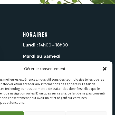
HORAIRES
Lundi :
14h00 – 18h00
Mardi au Samedi
10h00 – 12h00
Gérer le consentement
14h00 – 18h00
les meilleures expériences, nous utilisons des technologies telles que les
Fermé
le Dimanche
r stocker et/ou accéder aux informations des appareils. Le fait de
 ces technologies nous permettra de traiter des données telles que le
Tel :
06 08 93 70 75
 de navigation ou les ID uniques sur ce site. Le fait de ne pas consentir
r son consentement peut avoir un effet négatif sur certaines
ques et fonctions.