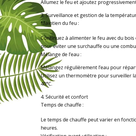
Allumez le feu et ajoutez progressivement
Surveillance et gestion de la températu
Maintien du feu :
Continuez à alimenter le feu avec du bois
pour éviter une surchauffe ou une combus
Mélange de l’eau :
Mélangez régulièrement l’eau pour réparti
Utilisez un thermomètre pour surveiller 
40°C.
Sécurité et confort
Temps de chauffe :
Le temps de chauffe peut varier en fonctio
heures.
Vérification avant utilisation :