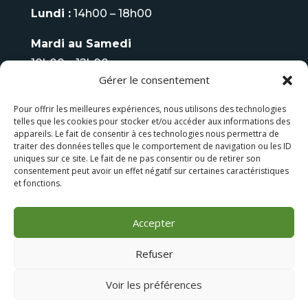
Lundi :
14h00 – 18h00
Mardi au Samedi
10h00 – 12h00
Gérer le consentement
14h00 – 18h00
Pour offrir les meilleures expériences, nous utilisons des technologies
Fermé
le Dimanche
telles que les cookies pour stocker et/ou accéder aux informations des
appareils. Le fait de consentir à ces technologies nous permettra de
Tel :
06 08 93 70 75
traiter des données telles que le comportement de navigation ou les ID
uniques sur ce site. Le fait de ne pas consentir ou de retirer son
consentement peut avoir un effet négatif sur certaines caractéristiques
LES FAUTEUILS DE MASSAGE
et fonctions.
LES BAINS NORDIQUES
Accepter
Refuser
Voir les préférences
Conception
Dismeo
| Tous droits réservés ‘Temple