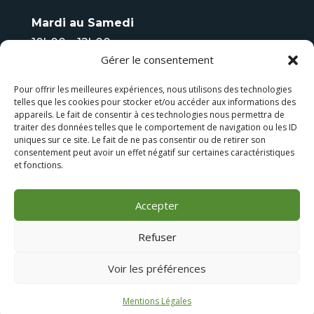
Mardi au Samedi
10h00 – 12h00
Gérer le consentement
14h00 – 18h00
Pour offrir les meilleures expériences, nous utilisons des technologies
Fermé
le Dimanche
telles que les cookies pour stocker et/ou accéder aux informations des
appareils. Le fait de consentir à ces technologies nous permettra de
Tel :
06 08 93 70 75
traiter des données telles que le comportement de navigation ou les ID
uniques sur ce site. Le fait de ne pas consentir ou de retirer son
consentement peut avoir un effet négatif sur certaines caractéristiques
LES FAUTEUILS DE MASSAGE
et fonctions.
LES BAINS NORDIQUES
Accepter
Refuser
Voir les préférences
Conception
Dismeo
| Tous droits réservés ‘Temple
Wellness’ |
Mentions Légales
|
CGV
Mentions Légales