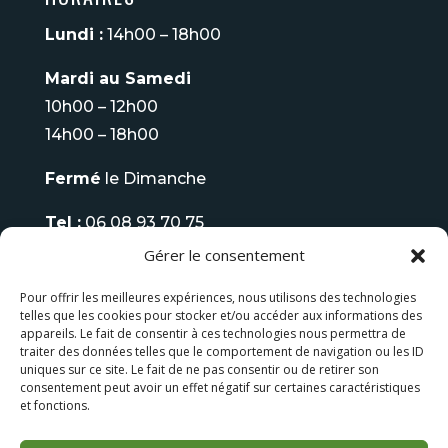
Lundi :
14h00 – 18h00
Mardi au Samedi
10h00 – 12h00
14h00 – 18h00
Fermé
le Dimanche
Tel :
06 08 93 70 75
Gérer le consentement
LES FAUTEUILS DE MASSAGE
Pour offrir les meilleures expériences, nous utilisons des technologies
telles que les cookies pour stocker et/ou accéder aux informations des
LES BAINS NORDIQUES
appareils. Le fait de consentir à ces technologies nous permettra de
traiter des données telles que le comportement de navigation ou les ID
uniques sur ce site. Le fait de ne pas consentir ou de retirer son
consentement peut avoir un effet négatif sur certaines caractéristiques
et fonctions.