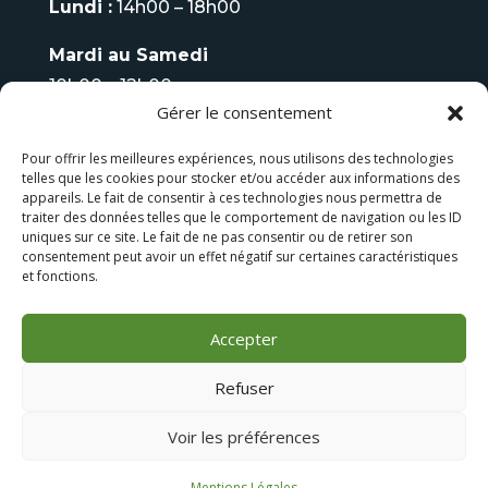
Lundi :
14h00 – 18h00
Mardi au Samedi
10h00 – 12h00
Gérer le consentement
14h00 – 18h00
Pour offrir les meilleures expériences, nous utilisons des technologies
Fermé
le Dimanche
telles que les cookies pour stocker et/ou accéder aux informations des
appareils. Le fait de consentir à ces technologies nous permettra de
Tel :
06 08 93 70 75
traiter des données telles que le comportement de navigation ou les ID
uniques sur ce site. Le fait de ne pas consentir ou de retirer son
consentement peut avoir un effet négatif sur certaines caractéristiques
LES FAUTEUILS DE MASSAGE
et fonctions.
LES BAINS NORDIQUES
Accepter
Refuser
Voir les préférences
Conception
Dismeo
| Tous droits réservés ‘Temple
Wellness’ |
Mentions Légales
|
CGV
Mentions Légales