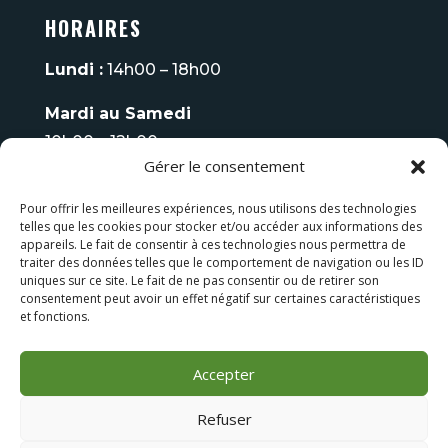
HORAIRES
Lundi :
14h00 – 18h00
Mardi au Samedi
10h00 – 12h00
Gérer le consentement
14h00 – 18h00
Pour offrir les meilleures expériences, nous utilisons des technologies
Fermé
le Dimanche
telles que les cookies pour stocker et/ou accéder aux informations des
appareils. Le fait de consentir à ces technologies nous permettra de
Tel :
06 08 93 70 75
traiter des données telles que le comportement de navigation ou les ID
uniques sur ce site. Le fait de ne pas consentir ou de retirer son
consentement peut avoir un effet négatif sur certaines caractéristiques
LES FAUTEUILS DE MASSAGE
et fonctions.
LES BAINS NORDIQUES
Accepter
Refuser