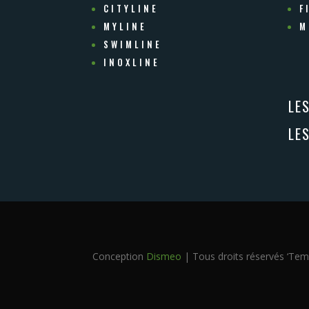
CITYLINE
F
MYLINE
M
SWIMLINE
INOXLINE
LE
LE
Conception
Dismeo
| Tous droits réservés ‘Tem