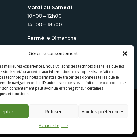
Mardi au Samedi
10h00 – 12h00
14h00 – 18h00
Fermé
le Dimanche
Tel :
06 08 93 70 75
Gérer le consentement
les meilleures expériences, nous utilisons des technologies telles que les
r stocker et/ou accéder aux informations des appareils. Le fait de
 ces technologies nous permettra de traiter des données telles que le
 de navigation ou les ID uniques sur ce site. Le fait de ne pas consentir
r son consentement peut avoir un effet négatif sur certaines
ques et fonctions.
cepter
Refuser
Voir les préférences
Mentions Légales