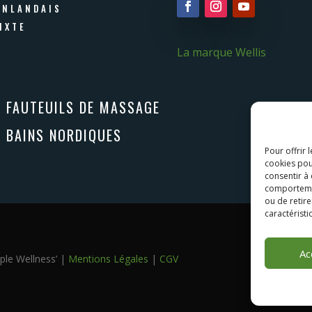
INLANDAIS
IXTE
La marque Wellis
S FAUTEUILS DE MASSAGE
S BAINS NORDIQUES
Pour offrir 
cookies pou
consentir à
comportement
ou de retire
caractéristi
Ac
ple Wellness’ |
Mentions Légales
|
CGV