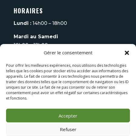
HORAIRES
Lundi :
14h00 – 18h00
Mardi au Samedi
10h00 – 12h00
Gérer le consentement
14h00 – 18h00
Pour offrir les meilleures expériences, nous utilisons des technologies
Fermé
le Dimanche
telles que les cookies pour stocker et/ou accéder aux informations des
appareils. Le fait de consentir à ces technologies nous permettra de
Tel :
06 08 93 70 75
traiter des données telles que le comportement de navigation ou les ID
uniques sur ce site. Le fait de ne pas consentir ou de retirer son
consentement peut avoir un effet négatif sur certaines caractéristiques
LES FAUTEUILS DE MASSAGE
et fonctions.
LES BAINS NORDIQUES
Accepter
Refuser