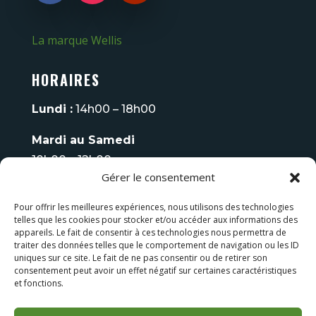
La marque Wellis
HORAIRES
Lundi :
14h00 – 18h00
Mardi au Samedi
10h00 – 12h00
Gérer le consentement
14h00 – 18h00
Pour offrir les meilleures expériences, nous utilisons des technologies
Fermé
le Dimanche
telles que les cookies pour stocker et/ou accéder aux informations des
appareils. Le fait de consentir à ces technologies nous permettra de
Tel :
06 08 93 70 75
traiter des données telles que le comportement de navigation ou les ID
uniques sur ce site. Le fait de ne pas consentir ou de retirer son
consentement peut avoir un effet négatif sur certaines caractéristiques
LES FAUTEUILS DE MASSAGE
et fonctions.